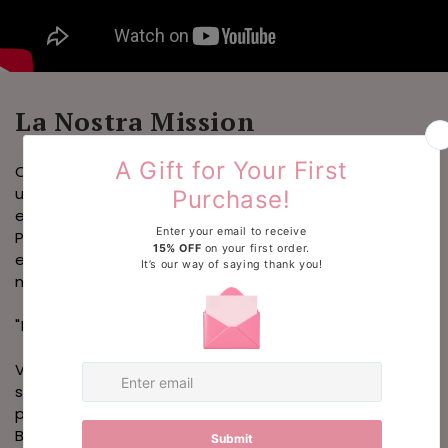
La Nostra Mission
Crediamo che un costume da bagno non sia solo
un capo d’abbigliamento, ma un modo per
esprimere personalità, sicurezza e libertà.
Per questo il nostro obiettivo è offrirti design
esclusivi, qualità eccellente e comfort assoluto.Il
nostro motto racchiude la nostra filosofia:
"La tua autostima è una nostra priorità"
Vogliamo che ogni donna si senta splendida e
sicura di sé in ogni momento, perché la bellezza
parte da dentro… e noi siamo qui per esaltarla.
Benvenuta nella nostra storia. 💖